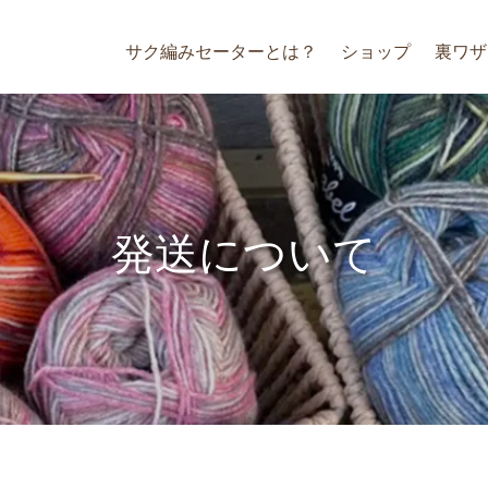
サク編みセーターとは？
ショップ
裏ワザ
発送について