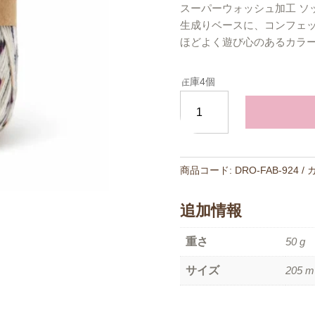
スーパーウォッシュ加工 ソ
生成りベースに、コンフェ
ほどよく遊び心のあるカラ
在庫4個
DROPS
Fabel（ド
ロ
ッ
プ
商品コード:
DRO-FAB-924
ス
フ
追加情報
ァ
ベ
重さ
50 g
ル）
サイズ
205 m
コ
ン
フ