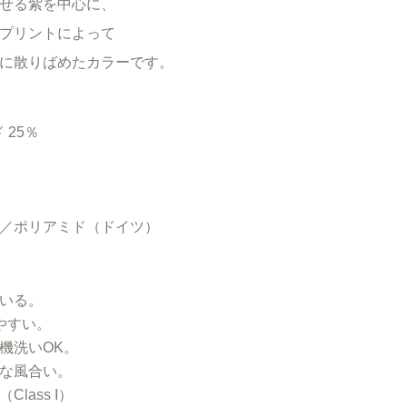
せる紫を中心に、
プリントによって
に散りばめたカラーです。
 25％
／ポリアミド（ドイツ）
いる。
やすい。
機洗いOK。
な風合い。
ass I）