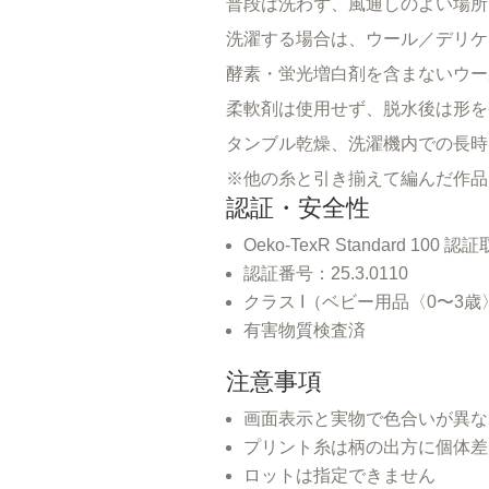
普段は洗わず、風通しのよい場所
洗濯する場合は、ウール／デリケ
酵素・蛍光増白剤を含まないウー
柔軟剤は使用せず、脱水後は形を
タンブル乾燥、洗濯機内での長時
※他の糸と引き揃えて編んだ作品
認証・安全性
Oeko-TexR Standard 100 認
認証番号：25.3.0110
クラス I（ベビー用品〈0〜3
有害物質検査済
注意事項
画面表示と実物で色合いが異な
プリント糸は柄の出方に個体差
ロットは指定できません