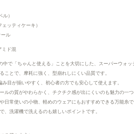
ェ
ッ
ァベル）
テ
（コンフェッティケーキ）
ィ
ウール
ケ
ー
アミド混
キ
個
の暮らしの中で「ちゃんと使える」ことを大切にした、スーパーウォ
ることで、摩耗に強く、型崩れしにくい品質です。
編み目が揃いやすく、初心者の方でも安心して使えます。
ールの質がやわらかく、チクチク感が出にくいのも魅力の一つ
や日常使いの小物、軽めのウェアにもおすすめできる万能糸で
で、洗濯機で洗えるのも嬉しいポイントです。