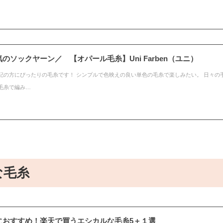
のソックヤーン／ 【オパール毛糸】Uni Farben（ユニ）
記の方にぴったりの毛糸です！ シンプルで色映えの良い単色の毛糸で楽しみたい。 日々の
毛糸で編み…
な毛糸
におすすめ！楽天で買うエシカルな毛糸5＋１選