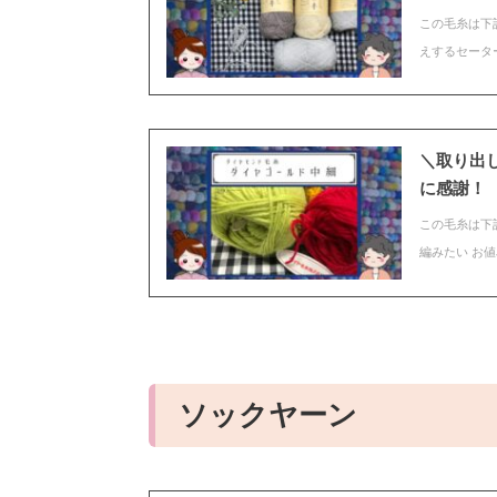
この毛糸は下
えするセータ
＼取り出
に感謝！
この毛糸は下
編みたい お
ソックヤーン