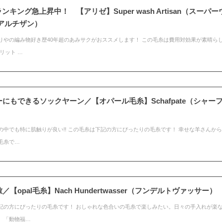
ランキング急上昇中！ 【アリゼ】Super wash Artisan（スーパー
 アルチザン）
りやの編み物好き歴40年超のあみサクがおススメします！ この毛糸は費用対効果が素晴ら
リット …
にもできるソックヤーン／【オパール毛糸】Schafpate（シャー
の中でも特に肌触りが良い!! この毛糸は下記の方にぴったりの毛糸です！ 幸せな羊さんか
毛糸で…
【opal毛糸】Nach Hundertwasser（フンデルトヴァッサー）
記の方にぴったりの毛糸です！ おしゃれな色合いの毛糸で楽しみたい。日々の手入れが楽
。「動物福…