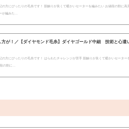
記の方にぴったりの毛糸です！ 肌触りが良くて暖かいセーターを編みたい お値段の割に高
ーが編みた…
し方が！／【ダイヤモンド毛糸】ダイヤゴールド中細 技術と心遣
記の方にぴったりの毛糸です！ はらわたチャレンジが苦手 肌触りが良くて暖かいセーター
値段の割に…