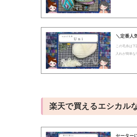
＼定番人気
この毛糸は下
入れが簡単な
楽天で買えるエシカル
セーター