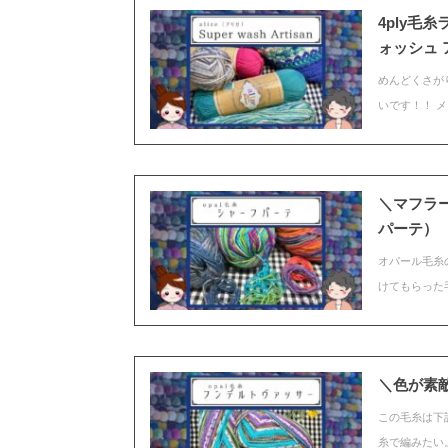
4ply毛糸
ォッシュ
めんどくさが
いです！！ メ
＼マフラー
パーテ）
オパール毛糸
けてもらった
＼色が素敵／
この毛糸は下
糸で編みたい