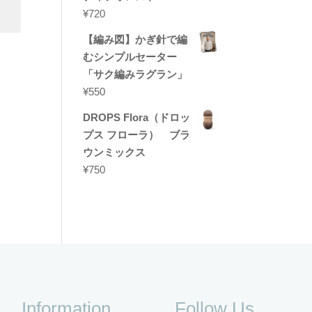
¥
720
【編み図】かぎ針で編
むシンプルセーター
「サク編みラグラン」
¥
550
DROPS Flora（ドロッ
プス フローラ） ブラ
ウンミックス
¥
750
Information
Follow Us