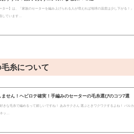
ーター】は、「家族のセーターを編み上げられる人が増えれば地球の温度は少し下がる！」
指しています…
の毛糸について
しません！ヘビロテ確実！手編みのセーターの毛糸選びのコツ7選
 好きな毛糸で編めるって嬉しいですね！ あみサクさん 選ぶときワクワクするよね！ パル
ドネッ…