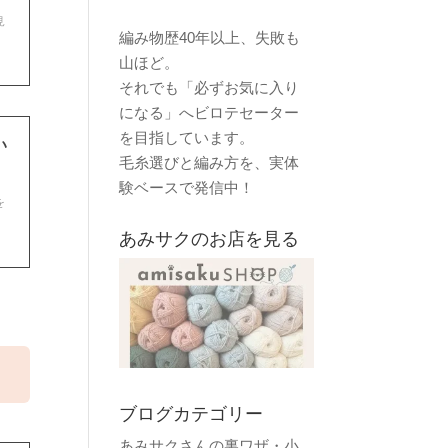
見
編み物歴40年以上、失敗も
山ほど。
それでも「必ずお気に入り
になる」へビロテセーター
を目指しています。
い
毛糸選びと編み方を、実体
験ベースで発信中！
を
あみサクのお店を見る
ブログカテゴリー
あみサクさんの裏ワザ・小