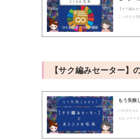
【サク編みセ
こっそりと目
【サク編みセーター】
もう失敗
パルカちゃん
ゃん ツイー