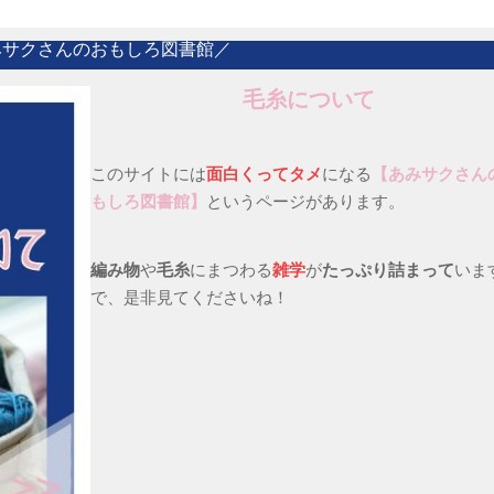
みサクさんのおもしろ図書館／
毛糸について
このサイトには
面白くってタメ
になる
【あみサクさん
もしろ図書館】
というページがあります。
編み物
や
毛糸
にまつわる
雑学
が
たっぷり詰まって
いま
で、是非見てくださいね！